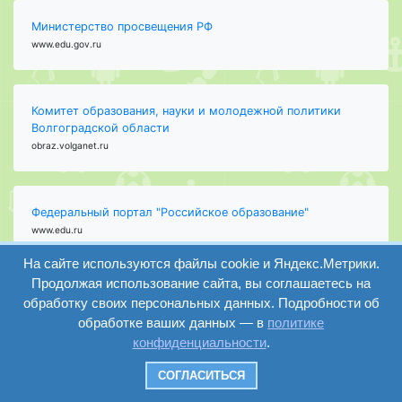
Министерство просвещения РФ
www.edu.gov.ru
Комитет образования, науки и молодежной политики
Волгоградской области
obraz.volganet.ru
Федеральный портал "Российское образование"
www.edu.ru
На сайте используются файлы cookie и Яндекс.Метрики.
Продолжая использование сайта, вы соглашаетесь на
Единая коллекция цифровых образовательных ресурсов
обработку своих персональных данных. Подробности об
school-collection.edu.ru
обработке ваших данных — в
политике
конфиденциальности
.
СОГЛАСИТЬСЯ
Министерство науки и высшего образования Российской
Федерации