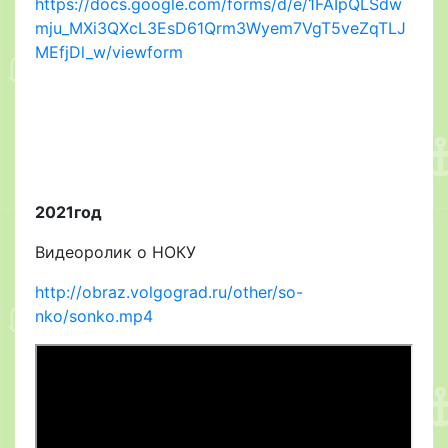
https://docs.google.com/forms/d/e/1FAIpQLSdw
mju_MXi3QXcL3EsD61Qrm3Wyem7VgT5veZqTLJ
MEfjDl_w/viewform
2021год
Видеоролик о НОКУ
http://obraz.volgograd.ru/other/so-
nko/sonko.mp4