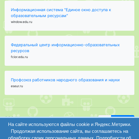
Информационная система "Единое окно доступа к
образовательным ресурсам"
window.edu.ru
Федеральный центр информационно-образовательных
ресурсов
fcior.edu.ru
Профсоюз работников народного образования и науки
eseur.ru
ООО "Центр
Найти
На сайте используются файлы cookie и Яндекс.Метрики.
образования и
вход
консалтинга"
Продолжая использование сайта, вы соглашаетесь на
Версия
Волгоград 2008-
обработку своих персональных данных. Подробности об
регистрация