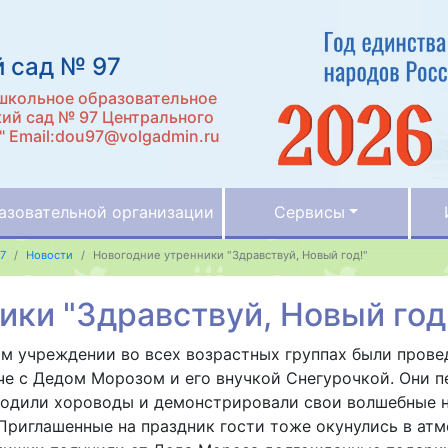
 сад № 97
школьное образовательное
ий сад № 97 Центрального
" Email:dou97@volgadmin.ru
азовательной организации
Сервисы
7
Новости
Новогодние утренники "Здравствуй, Новый год!"
ики "Здравствуй, Новый год
ом учреждении во всех возрастных группах были пров
че с Дедом Морозом и его внучкой Снегурочкой. Они пе
, водили хороводы и демонстрировали свои волшебные 
Приглашенные на праздник гости тоже окунулись в атм