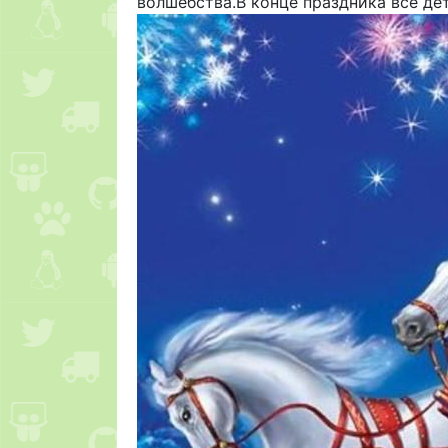
волшебства.В конце праздника все д