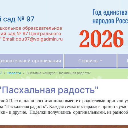
 сад № 97
школьное образовательное
ий сад № 97 Центрального
" Email:dou97@volgadmin.ru
азовательной организации
Сервисы
7
Новости
Выставка-конкурс "Пасхальная радость"
"Пасхальная радость"
тлой Пасхи, наши воспитанники вместе с родителями приняли у
ва "Пасхальная радость". Каждая семья постаралась принять уч
ки» и другие. Поделки получились оригинальными, из разнообр